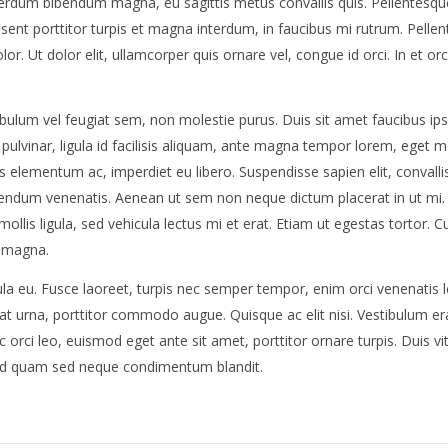
erdum bibendum magna, eu sagittis metus convallis quis. Pellentesqu
aesent porttitor turpis et magna interdum, in faucibus mi rutrum. Pelle
. Ut dolor elit, ullamcorper quis ornare vel, congue id orci. In et orci
bulum vel feugiat sem, non molestie purus. Duis sit amet faucibus ip
n pulvinar, ligula id facilisis aliquam, ante magna tempor lorem, eget m
elementum ac, imperdiet eu libero. Suspendisse sapien elit, convalli
bendum venenatis. Aenean ut sem non neque dictum placerat in ut mi.
ollis ligula, sed vehicula lectus mi et erat. Etiam ut egestas tortor. C
e magna.
cula eu. Fusce laoreet, turpis nec semper tempor, enim orci venenatis l
rat urna, porttitor commodo augue. Quisque ac elit nisi. Vestibulum era
c orci leo, euismod eget ante sit amet, porttitor ornare turpis. Duis v
s sed quam sed neque condimentum blandit.