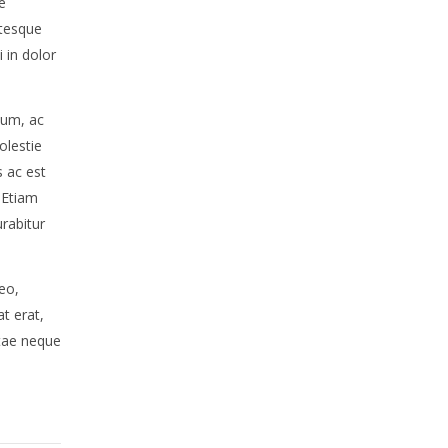
e
ntesque
 in dolor
sum, ac
olestie
s ac est
 Etiam
urabitur
eo,
t erat,
itae neque