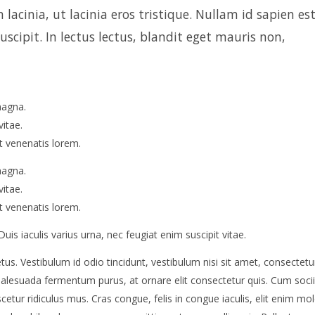
lacinia, ut lacinia eros tristique. Nullam id sapien est
scipit. In lectus lectus, blandit eget mauris non,
magna.
vitae.
t venenatis lorem.
magna.
vitae.
t venenatis lorem.
uis iaculis varius urna, nec feugiat enim suscipit vitae.
us. Vestibulum id odio tincidunt, vestibulum nisi sit amet, consectetur
d malesuada fermentum purus, at ornare elit consectetur quis. Cum soci
tur ridiculus mus. Cras congue, felis in congue iaculis, elit enim mol