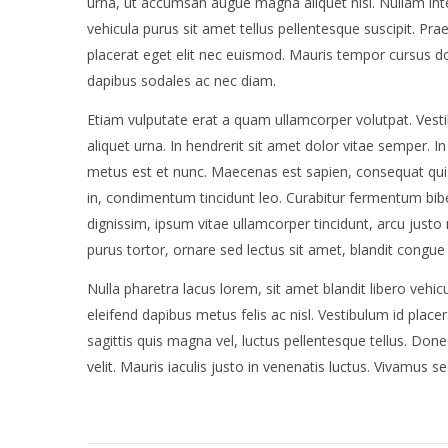
urna, ut accumsan augue magna aliquet nisi. Nullam int
vehicula purus sit amet tellus pellentesque suscipit. Pr
placerat eget elit nec euismod. Mauris tempor cursus dolor
dapibus sodales ac nec diam.
Etiam vulputate erat a quam ullamcorper volutpat. Vesti
aliquet urna. In hendrerit sit amet dolor vitae semper. I
metus est et nunc. Maecenas est sapien, consequat quis 
in, condimentum tincidunt leo. Curabitur fermentum bi
dignissim, ipsum vitae ullamcorper tincidunt, arcu justo m
purus tortor, ornare sed lectus sit amet, blandit congu
Nulla pharetra lacus lorem, sit amet blandit libero vehi
eleifend dapibus metus felis ac nisl. Vestibulum id place
sagittis quis magna vel, luctus pellentesque tellus. Done
velit. Mauris iaculis justo in venenatis luctus. Vivamu