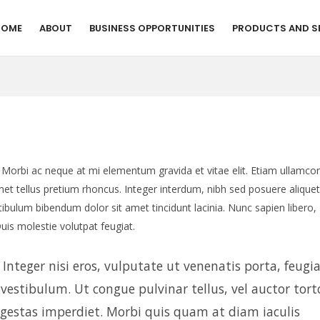
HOME
ABOUT
BUSINESS OPPORTUNITIES
PRODUCTS AND S
. Morbi ac neque at mi elementum gravida et vitae elit. Etiam ullamco
 amet tellus pretium rhoncus. Integer interdum, nibh sed posuere alique
stibulum bibendum dolor sit amet tincidunt lacinia. Nunc sapien libero,
uis molestie volutpat feugiat.
nteger nisi eros, vulputate ut venenatis porta, feugia
s vestibulum. Ut congue pulvinar tellus, vel auctor tort
 egestas imperdiet. Morbi quis quam at diam iaculis