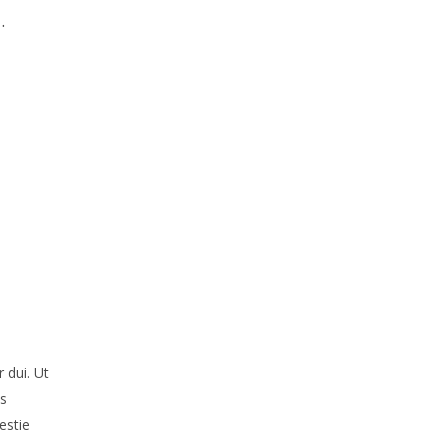
.
 dui. Ut
is
estie