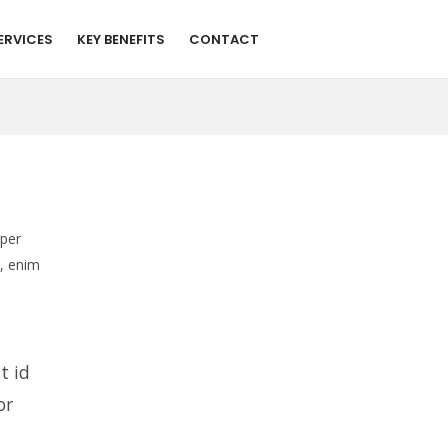
ERVICES
KEY BENEFITS
CONTACT
rper
t, enim
t id
or